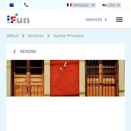
SERVICES
Début
Services
Vuelos Privados
RENDRE
1
Ph
plu