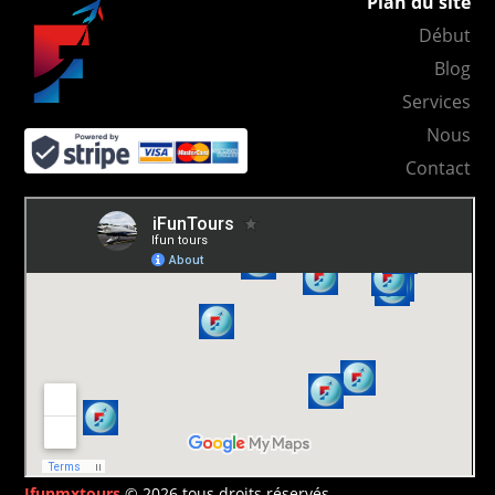
Plan du site
Début
Blog
Services
Nous
Contact
Ifunmxtours
© 2026 tous droits réservés