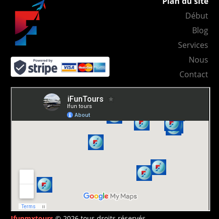
Plan du site
Début
Blog
Services
Nous
Contact
Ifunmxtours
© 2026 tous droits réservés