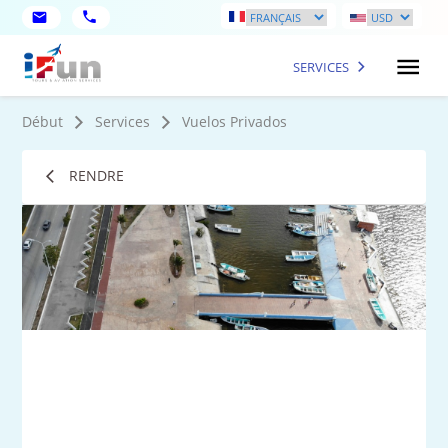
SERVICES
Début
Services
Vuelos Privados
RENDRE
1
Ph
plu