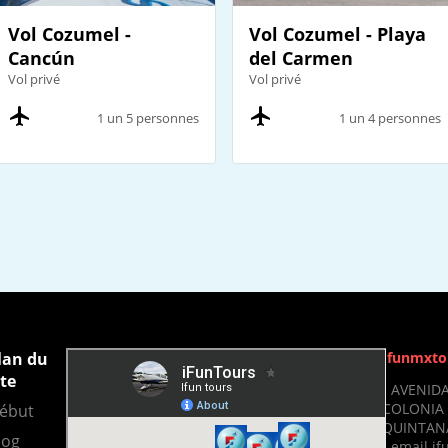
Vol Cozumel -
Vol Cozumel - Playa
Cancún
del Carmen
Vol privé
Vol privé
1 un 5 personnes
1 un 4 personnes
lan du
Ifunmxto
ite
- AVENIDA
COLONIA 
ébut
QUINTANA
log
- email 