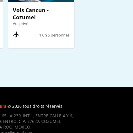
Vols Cancun -
Cozumel
Vol privé
1 un 5 personnes
urs
© 2026 tous droits réservés
 65 , # 239, INT 1, ENTRE CALLE 4 Y 6,
CENTRO, C.P. 77622, COZUMEL
 ROO, MEXICO.
ifunmx@gmail.com