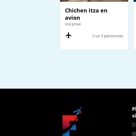
Chichen itza en
avion
Vol privé
2 un 5 personnes
P
s
D
B