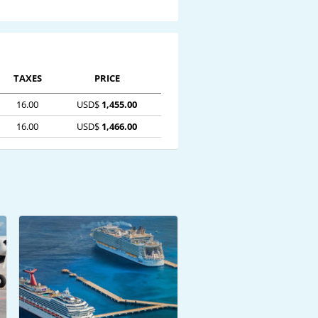
TAXES
PRICE
16.00
USD$
1,455.00
16.00
USD$
1,466.00