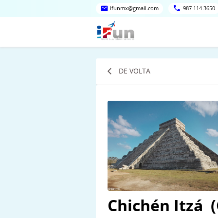
ifunmx@gmail.com
987 114 3650
DE VOLTA
Chichén Itzá