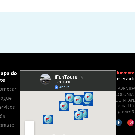
apa do
Ifunmxto
reservad
ite
- AVENIDA
omeçar
COLONIA 
logue
QUINTANA
- email 
ervicos
- phone 9
ós
ontato