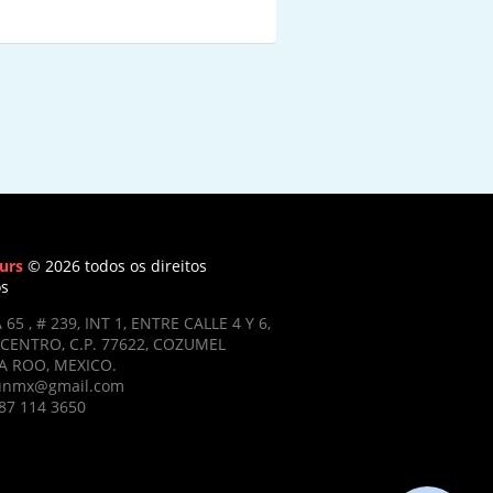
urs
© 2026 todos os direitos
os
 65 , # 239, INT 1, ENTRE CALLE 4 Y 6,
CENTRO, C.P. 77622, COZUMEL
 ROO, MEXICO.
ifunmx@gmail.com
87 114 3650