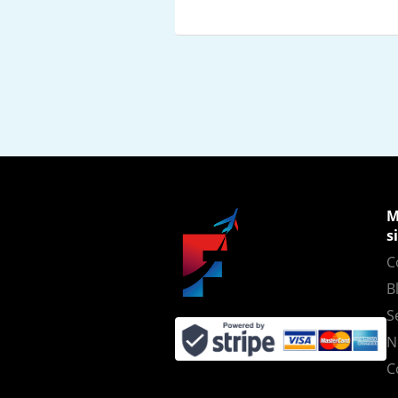
M
s
C
B
S
N
C