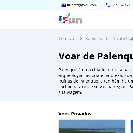
ifunmx@gmail.com
987 114 3650
Comecar
Servicos
Private flig
Voar de Palenq
Palenque é uma cidade perfeita par
arqueologia, história e natureza. Sua
Ruínas de Palenque, e também há u
cachoeiras, rios e selvas na região. 
sua viagem.
Voos Privados