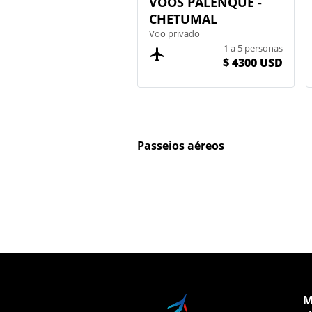
VOOS PALENQUE -
CHETUMAL
Voo privado
1 a 5 personas
$ 4300 USD
Passeios aéreos
M