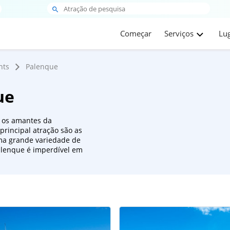
Começar
Serviços
Lu
hts
Palenque
ue
a os amantes da
 principal atração são as
ma grande variedade de
Palenque é imperdível em