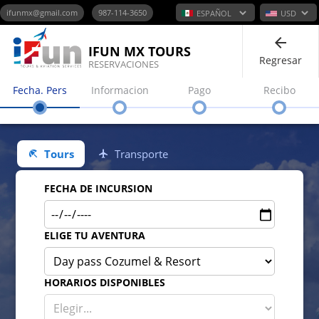
ifunmx@gmail.com
987-114-3650
IFUN MX TOURS
Regresar
RESERVACIONES
Fecha. Pers
Informacion
Pago
Recibo
Tours
Transporte
FECHA DE INCURSION
ELIGE TU AVENTURA
HORARIOS DISPONIBLES