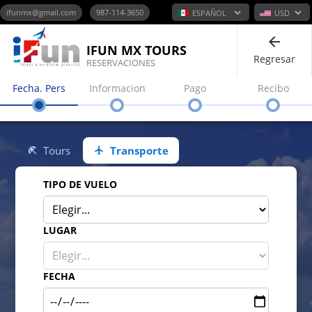
ifunmx@gmail.com
987-114-3650
IFUN MX TOURS
Regresar
RESERVACIONES
Fecha. Pers
Informacion
Pago
Recibo
Tours
Transporte
TIPO DE VUELO
LUGAR
FECHA