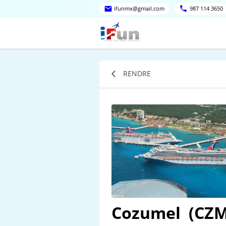
ifunmx@gmail.com
987 114 3650
RENDRE
Cozumel
(CZM