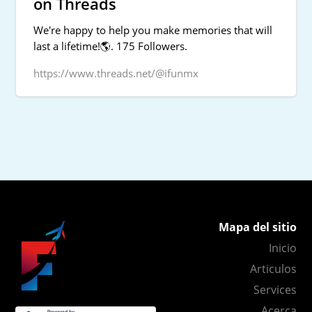
on Threads
We're happy to help you make memories that will
last a lifetime!🌎. 175 Followers.
https://www.threads.net/@ifunmx
Mapa del sitio
Inicio
Articulos
Services
Acerca