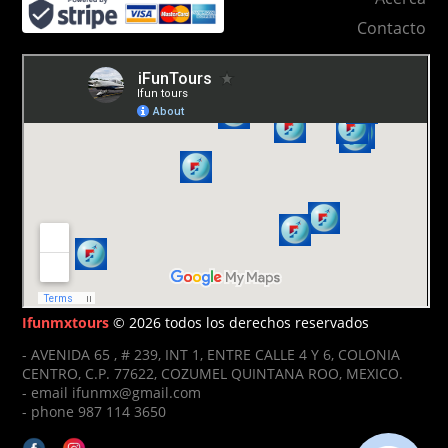
Contacto
Ifunmxtours
© 2026 todos los derechos reservados
- AVENIDA 65 , # 239, INT 1, ENTRE CALLE 4 Y 6, COLONIA
CENTRO, C.P. 77622, COZUMEL QUINTANA ROO, MEXICO.
- email ifunmx@gmail.com
- phone 987 114 3650