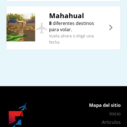
Mahahual
8
diferentes destinos
para volar.
Vuela ahora o eligé una
fecha
Mapa del sitio
Inicio
Articulos