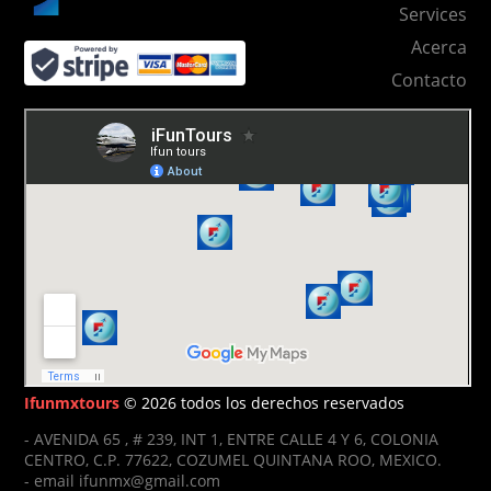
Services
Acerca
Contacto
Ifunmxtours
© 2026 todos los derechos reservados
- AVENIDA 65 , # 239, INT 1, ENTRE CALLE 4 Y 6, COLONIA
CENTRO, C.P. 77622, COZUMEL QUINTANA ROO, MEXICO.
- email ifunmx@gmail.com