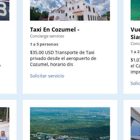
Taxi En Cozumel -
Vue
Concierge services
Sia
Conc
1 a 5 personas
1 a 
$35.00 USD Transporte de Taxi
privado desde el aeropuerto de
$1,0
Cozumel, horario dis
y
el C
impr
Solicitar servicio
Soli