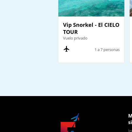
Vip Snorkel - El CIELO
TOUR
Vuelo privado
1 a 7 personas
M
s
In