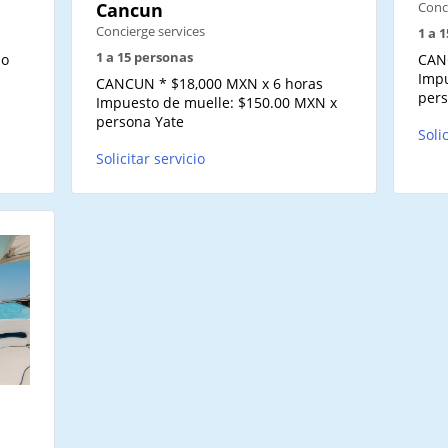
Cancun
Conc
Concierge services
1 a 
1 a 15 personas
io
CAN
Impu
CANCUN * $18,000 MXN x 6 horas
pers
Impuesto de muelle: $150.00 MXN x
persona Yate
Soli
Solicitar servicio