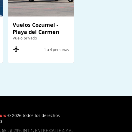
Vuelos Cozumel -
Playa del Carmen
Vuelo privado
1 a 4 personas
urs
© 2026 todos los derechos
os
 65 , # 239, INT 1, ENTRE CALLE 4 Y 6,