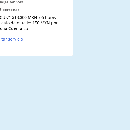
ierge services
15 personas
CUN* $18,000 MXN x 6 horas
esto de muelle: 150 MXN por
ona Cuenta co
citar servicio