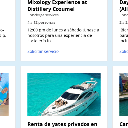
Mixology Experience at
Day
Distillery Cozumel
(Al
Concierge services
Conc
4 a 12 personas
2 a 
o-
12:00 pm de lunes a sábado ¡Únase a
¡Bie
p.p.
nosotros para una experiencia de
para
coctelería in
incl
Solicitar servicio
Soli
Renta de yates privados en
Can