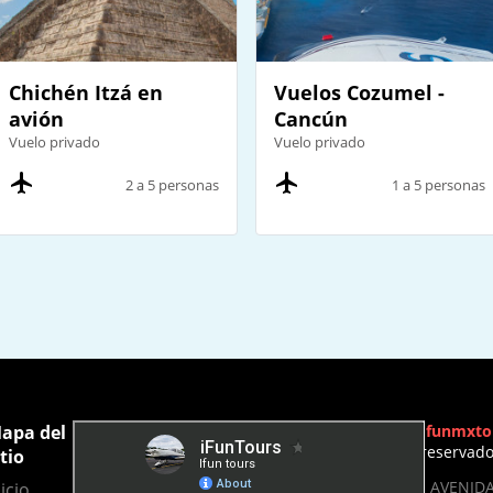
Chichén Itzá en
Vuelos Cozumel -
avión
Cancún
Vuelo privado
Vuelo privado
2 a 5 personas
1 a 5 personas
apa del
Ifunmxto
reservad
itio
- AVENIDA
icio