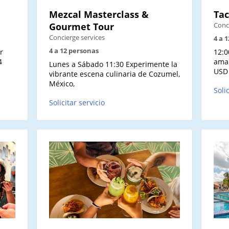
Mezcal Masterclass &
Tac
Gourmet Tour
Conc
Concierge services
4 a 
4 a 12 personas
r
12:0
4
aman
Lunes a Sábado 11:30 Experimente la
USD 
vibrante escena culinaria de Cozumel,
México,
Soli
Solicitar servicio