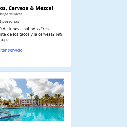
os, Cerveza & Mezcal
ierge services
12 personas
0 de lunes a sábado ¿Eres
te de los tacos y la cerveza? $99
p.p.
citar servicio