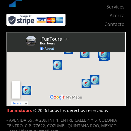
Services
Acerca
Contacto
Ifunmxtours
© 2026 todos los derechos reservados
- AVENIDA 65 , # 239, INT 1, ENTRE CALLE 4 Y 6, COLONIA
CENTRO, C.P. 77622, COZUMEL QUINTANA ROO, MEXICO.