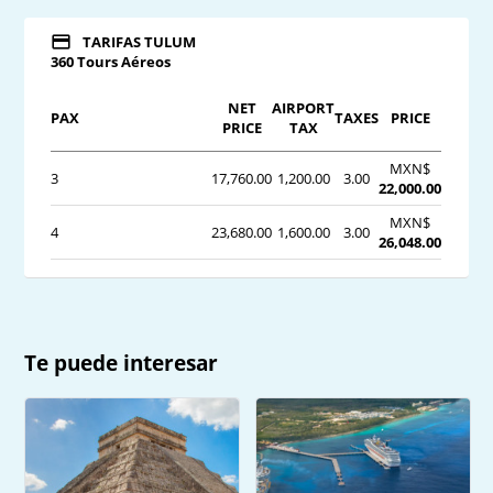
TARIFAS TULUM
360 Tours Aéreos
NET
AIRPORT
PAX
TAXES
PRICE
PRICE
TAX
MXN$
3
17,760.00
1,200.00
3.00
22,000.00
MXN$
4
23,680.00
1,600.00
3.00
26,048.00
Te puede interesar