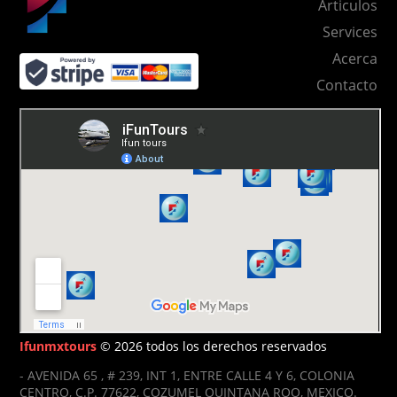
Articulos
Services
Acerca
Contacto
Ifunmxtours
© 2026 todos los derechos reservados
- AVENIDA 65 , # 239, INT 1, ENTRE CALLE 4 Y 6, COLONIA
CENTRO, C.P. 77622, COZUMEL QUINTANA ROO, MEXICO.