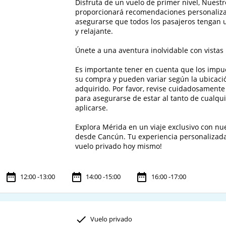
Disfruta de un vuelo de primer nivel, Nuestr
proporcionará recomendaciones personalizad
asegurarse que todos los pasajeros tengan 
y relajante.

Únete a una aventura inolvidable con vistas i
Es importante tener en cuenta que los impue
su compra y pueden variar según la ubicació
adquirido. Por favor, revise cuidadosamente 
para asegurarse de estar al tanto de cualqu
aplicarse.

Explora Mérida en un viaje exclusivo con nue
desde Cancún. Tu experiencia personalizada
vuelo privado hoy mismo!
12:00 -13:00
14:00 -15:00
16:00 -17:00
Vuelo privado