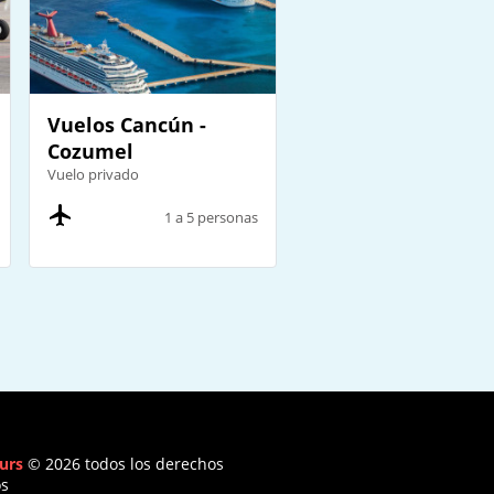
Vuelos Cancún -
Cozumel
Vuelo privado
1 a 5 personas
urs
© 2026 todos los derechos
os