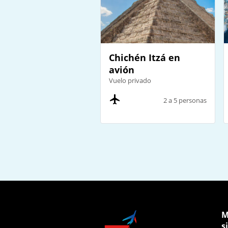
Chichén Itzá en
avión
Vuelo privado
2 a 5 personas
M
s