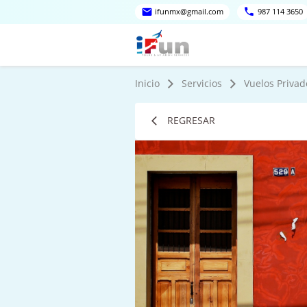
ifunmx@gmail.com
987 114 3650
Inicio
Servicios
Vuelos Privad
REGRESAR