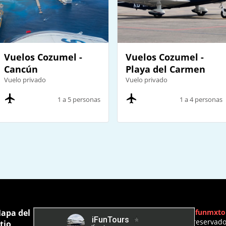
Vuelos Cozumel -
Vuelos Cozumel -
Cancún
Playa del Carmen
Vuelo privado
Vuelo privado
1 a 5 personas
1 a 4 personas
apa del
Ifunmxto
reservad
itio