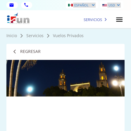
SERVICIOS
Inicio
Servicios
Vuelos Privados
REGRESAR
9
Fot
má