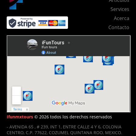
Services
Acerca
Contacto
Ifunmxtours
© 2026 todos los derechos reservados
- AVENIDA 65 , # 239, INT 1, ENTRE CALLE 4 Y 6, COLONIA
CENTRO, C.P. 77622, COZUMEL QUINTANA ROO, MEXICO.